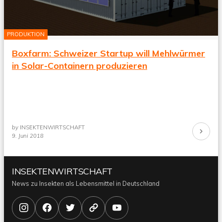
PRODUKTION
Boxfarm: Schweizer Startup will Mehlwürmer
in Solar-Containern produzieren
by
INSEKTENWIRTSCHAFT
Continue
9. Juni 2018
Reading
INSEKTENWIRTSCHAFT
News zu Insekten als Lebensmittel in Deutschland
Instagram
Facebook
X/Twitter
Bluesky
YouTube