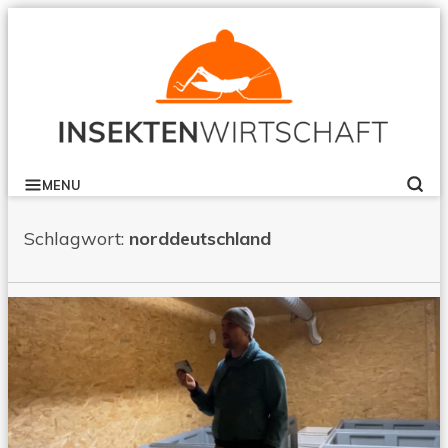
B
Skip
to
content
INSEKTENWIRTSCHAFT
MENU
SE
Schlagwort:
norddeutschland