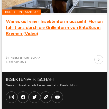
PRODUKTION
STARTUPS
Wie es auf einer Insektenfarm aussieht: Florian
führt uns durch die Grillenfarm von EntoSus in
Bremen (Video)
by
INSEKTENWIRTSCHAFT
Continue
5. Februar 2021
Reading
INSEKTENWIRTSCHAFT
News zu Insekten als Lebensmittel in Deutschland
Instagram
Facebook
X/Twitter
Bluesky
YouTube