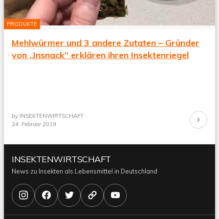
PRODUKTE
Mehlwürmer und 3 andere Zutaten – Gründer
von „Insnack“ erklären ihren Insektenriegel
by
INSEKTENWIRTSCHAFT
Continue
24. Februar 2019
Reading
INSEKTENWIRTSCHAFT
News zu Insekten als Lebensmittel in Deutschland
Instagram
Facebook
X/Twitter
Bluesky
YouTube