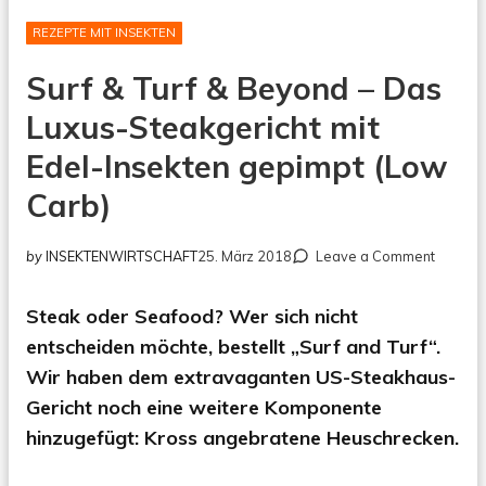
REZEPTE MIT INSEKTEN
Surf & Turf & Beyond – Das
Luxus-Steakgericht mit
Edel-Insekten gepimpt (Low
Carb)
on
by
INSEKTENWIRTSCHAFT
25. März 2018
Leave a Comment
Surf
&
Steak oder Seafood? Wer sich nicht
Turf
&
entscheiden möchte, bestellt „Surf and Turf“.
Beyond
Wir haben dem extravaganten US-Steakhaus-
–
Gericht noch eine weitere Komponente
Das
Luxus-
hinzugefügt: Kross angebratene Heuschrecken.
Steakge
mit