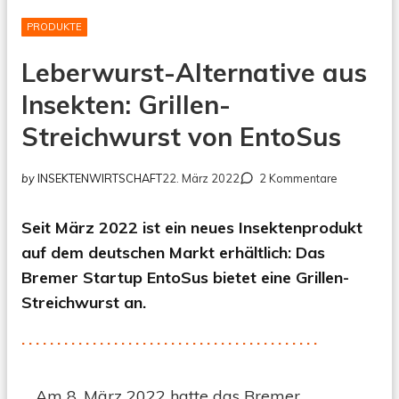
PRODUKTE
Leberwurst-Alternative aus
Insekten: Grillen-
Streichwurst von EntoSus
zu
by
INSEKTENWIRTSCHAFT
22. März 2022
2 Kommentare
Leberwurst
Alternative
Seit März 2022 ist ein neues Insektenprodukt
aus
Insekten:
auf dem deutschen Markt erhältlich: Das
Grillen-
Bremer Startup EntoSus bietet eine Grillen-
Streichwurs
Streichwurst an.
von
EntoSus
Am 8. März 2022 hatte das Bremer