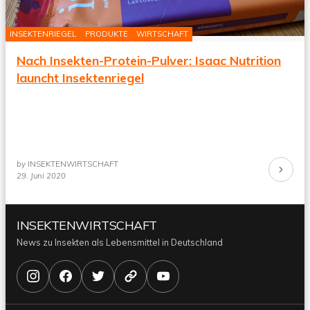
INSEKTENRIEGEL
PRODUKTE
WIRTSCHAFT
Nach Insekten-Protein-Pulver: Isaac Nutrition
launcht Insektenriegel
by
INSEKTENWIRTSCHAFT
Continue
29. Juni 2020
Reading
INSEKTENWIRTSCHAFT
News zu Insekten als Lebensmittel in Deutschland
Instagram
Facebook
X/Twitter
Bluesky
YouTube