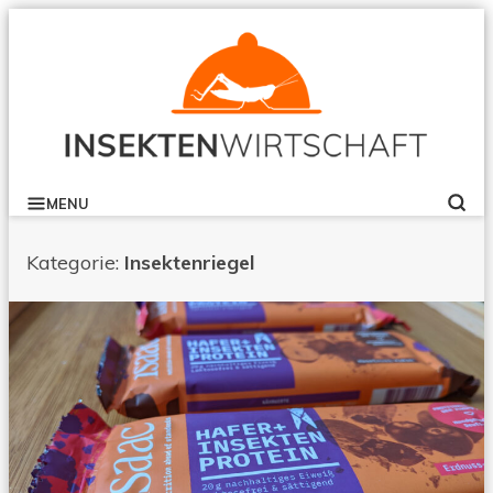
B
Skip
to
content
INSEKTENWIRTSCHAFT
MENU
SE
Kategorie:
Insektenriegel