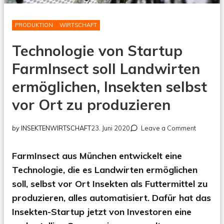
PRODUKTION
WIRTSCHAFT
Technologie von Startup
FarmInsect soll Landwirten
ermöglichen, Insekten selbst
vor Ort zu produzieren
on
by
INSEKTENWIRTSCHAFT
23. Juni 2020
Leave a Comment
Technolo
von
FarmInsect aus München entwickelt eine
Startup
FarmInse
Technologie, die es Landwirten ermöglichen
soll
soll, selbst vor Ort Insekten als Futtermittel zu
Landwirt
produzieren, alles automatisiert. Dafür hat das
ermöglic
Insekten
Insekten-Startup jetzt von Investoren eine
selbst