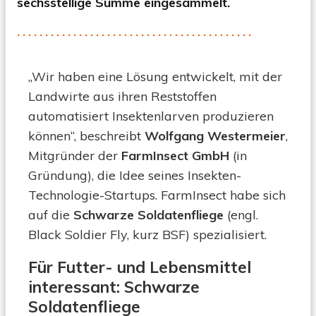
sechsstellige Summe eingesammelt.
vor
Ort
zu
produzie
„Wir haben eine Lösung entwickelt, mit der
Landwirte aus ihren Reststoffen
automatisiert Insektenlarven produzieren
können“, beschreibt
Wolfgang Westermeier
,
Mitgründer der
FarmInsect GmbH
(in
Gründung), die Idee seines Insekten-
Technologie-Startups. FarmInsect habe sich
auf die
Schwarze Soldatenfliege
(engl.
Black Soldier Fly, kurz BSF) spezialisiert.
Für Futter- und Lebensmittel
interessant: Schwarze
Soldatenfliege