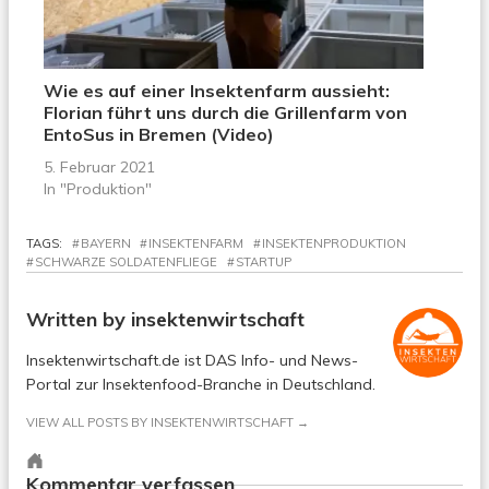
Wie es auf einer Insektenfarm aussieht:
Florian führt uns durch die Grillenfarm von
EntoSus in Bremen (Video)
5. Februar 2021
In "Produktion"
TAGS:
BAYERN
INSEKTENFARM
INSEKTENPRODUKTION
SCHWARZE SOLDATENFLIEGE
STARTUP
Written by
insektenwirtschaft
Insektenwirtschaft.de ist DAS Info- und News-
Portal zur Insektenfood-Branche in Deutschland.
VIEW ALL POSTS BY INSEKTENWIRTSCHAFT
Personal
website
Kommentar verfassen