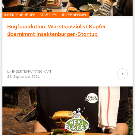
INSEKTENBURGER
STARTUPS
UNTERNEHMEN
Bugfoundation: Wurstspezialist Kupfer
übernimmt Insektenburger-Startup
by
INSEKTENWIRTSCHAFT
Continue
22. September 2021
Reading