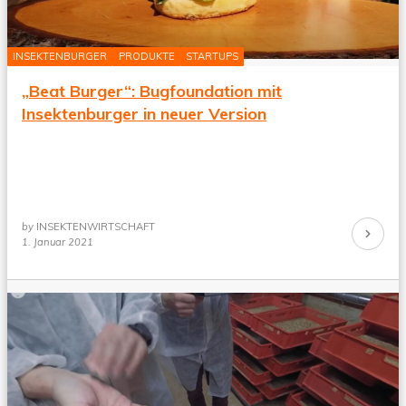
INSEKTENBURGER
PRODUKTE
STARTUPS
„Beat Burger“: Bugfoundation mit
Insektenburger in neuer Version
by
INSEKTENWIRTSCHAFT
Continue
1. Januar 2021
Reading