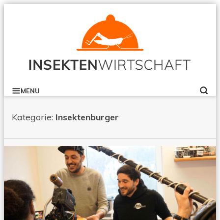
B
Skip
to
content
INSEKTENWIRTSCHAFT
MENU
SE
Kategorie:
Insektenburger