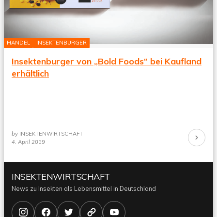
HANDEL
INSEKTENBURGER
Insektenburger von „Bold Foods“ bei Kaufland
erhältlich
by
INSEKTENWIRTSCHAFT
Continue
4. April 2019
Reading
INSEKTENWIRTSCHAFT
News zu Insekten als Lebensmittel in Deutschland
Instagram
Facebook
X/Twitter
Bluesky
YouTube