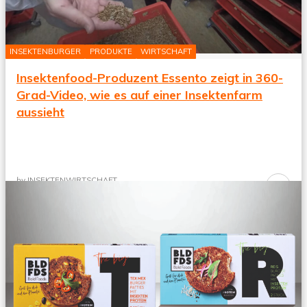
INSEKTENBURGER
PRODUKTE
WIRTSCHAFT
Insektenfood-Produzent Essento zeigt in 360-
Grad-Video, wie es auf einer Insektenfarm
aussieht
by
INSEKTENWIRTSCHAFT
Continue
18. Juli 2020
Reading