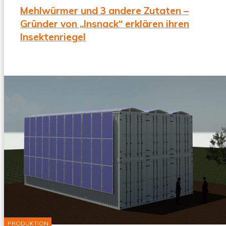
Mehlwürmer und 3 andere Zutaten –
Gründer von „Insnack“ erklären ihren
Insektenriegel
by
INSEKTENWIRTSCHAFT
Continue
24. Februar 2019
Reading
PRODUKTION