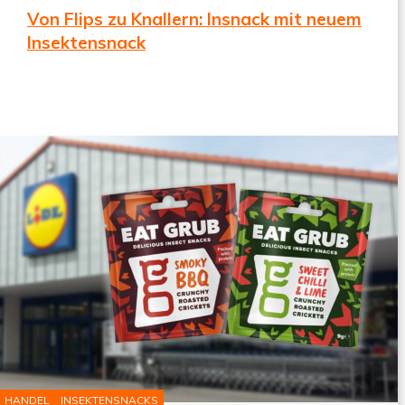
Von Flips zu Knallern: Insnack mit neuem
Insektensnack
by
INSEKTENWIRTSCHAFT
Continue
30. Dezember 2020
Reading
HANDEL
INSEKTENSNACKS