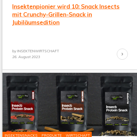
Insektenpionier wird 10: Snack Insects
mit Crunchy-Grillen-Snack in
Jubiläumsedition
by
INSEKTENWIRTSCHAFT
Continue
26. August 2023
Reading
INSEKTENSNACKS
PRODUKTE
WIRTSCHAFT